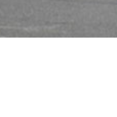
sur le site du Cabinet d’Orthodon
amais tout le bien qu’un simple sourire peut êtr
Mère Théresa
Les appels téléphoniques sont maintenant possible:
03.23.23.35.45
Pour vous tenir informé, voici le lien FaceBook du cabinet :