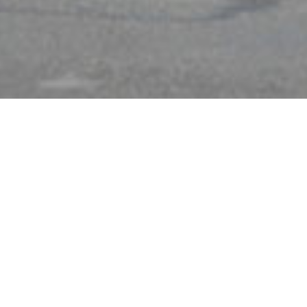
tie de Laon
e capable de faire »