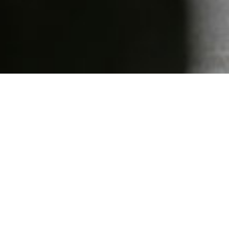
Bienvenue 
« Nous ne saurons j