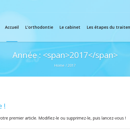
Accueil
L’orthodontie
Le cabinet
Les étapes du trait
Année : <span>2017</span>
Home
/
2017
 !
tre premier article. Modifiez-le ou supprimez-le, puis lancez-vous !