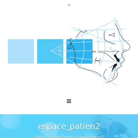
espace_patien2
Home
/
Espace Patient
/
espace_patien2