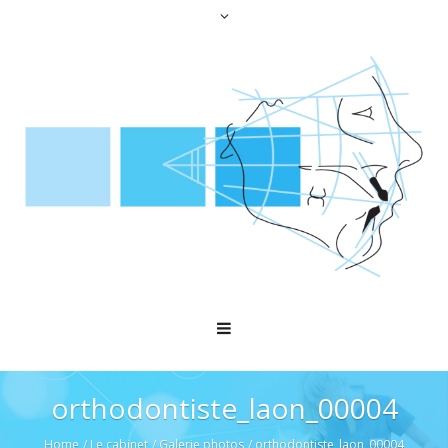
orthodontiste_laon_00004
Home
/
Le cabinet
/
Galerie photos
/
orthodontiste_laon_00004