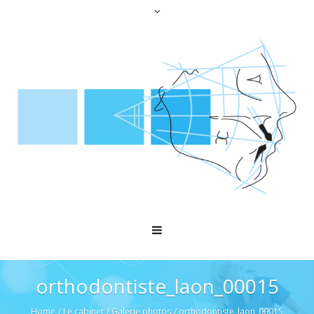
orthodontiste_laon_00015
Home
/
Le cabinet
/
Galerie photos
/
orthodontiste_laon_00015