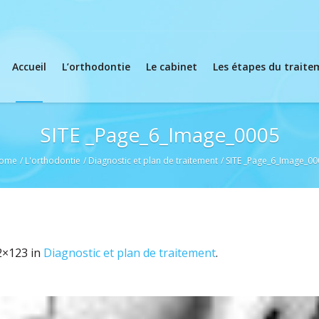
Accueil
L’orthodontie
Le cabinet
Les étapes du trait
SITE _Page_6_Image_0005
ome
/
L'orthodontie
/
Diagnostic et plan de traitement
/
SITE _Page_6_Image_00
2×123 in
Diagnostic et plan de traitement
.