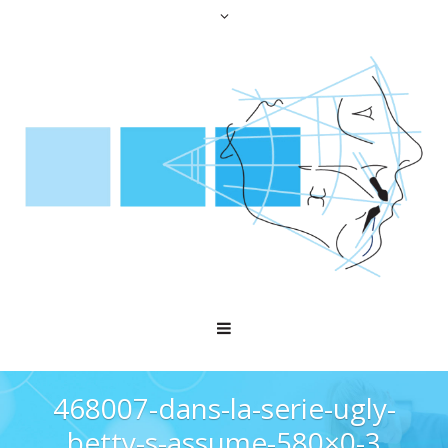
468007-dans-la-serie-ugly-
betty-s-assume-580×0-3