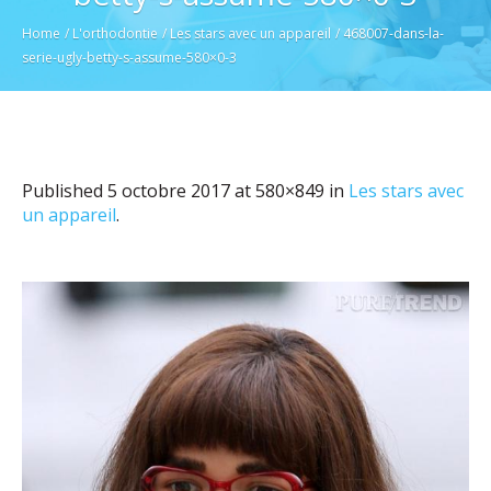
Home
/
L'orthodontie
/
Les stars avec un appareil
/
468007-dans-la-
serie-ugly-betty-s-assume-580×0-3
Published
5 octobre 2017
at 580×849 in
Les stars avec
un appareil
.