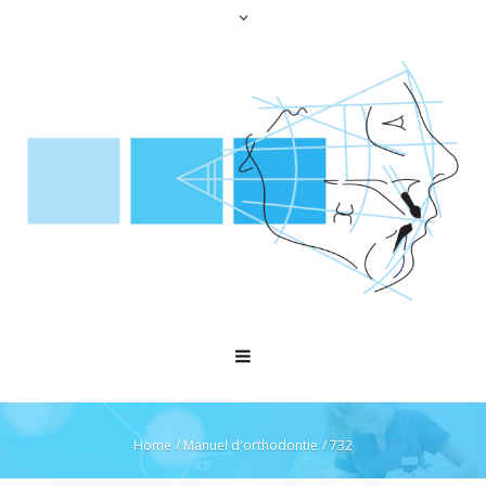
Home
/
Manuel d'orthodontie
/
732